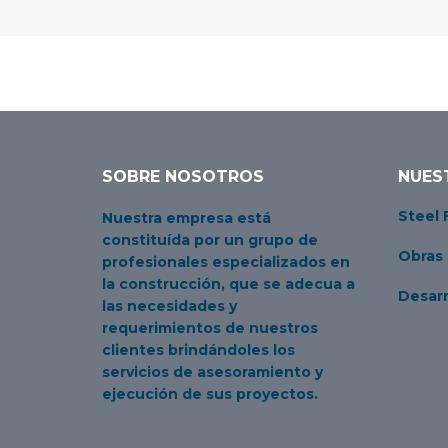
SOBRE NOSOTROS
NUES
Inicio
Obras
Palermo
Steel 
Nuestra empresa está
constituída por un grupo de
Obras
profesionales especializados en
la construcción, que se adecua a
Desarr
las necesidades y
requerimientos de nuestros
clientes brindándoles los
servicios de asesoramiento y
ejecución de sus proyectos.