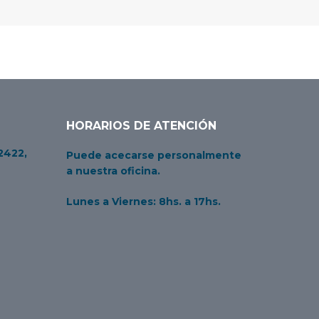
HORARIOS DE ATENCIÓN
2422,
Puede acecarse personalmente
a nuestra oficina.
Lunes a Viernes: 8hs. a 17hs.