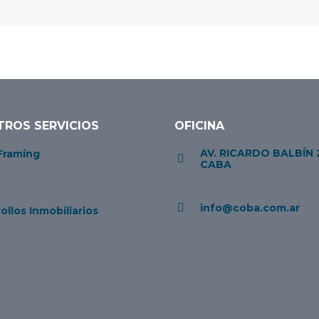
TROS SERVICIOS
OFICINA
AV. RICARDO BALBÍN 
Framing
CABA
info@coba.com.ar
ollos Inmobiliarios